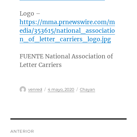
Logo –
https://mma.prnewswire.com/m
edia/353615/national_associatio
n_of_letter_carriers_logo.jpg
FUENTE National Association of
Letter Carriers
Autor
Publicado
Categorías
venred
4 mayo, 2020
Chayan
el
Navegación
ANTERIOR