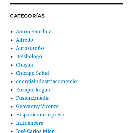
CATEGORÍAS
Aaron Sanchez
Alfredo
Autos0to60
Beisbologo
Chayan
Chicago Salud
energiaindustriacomercio
Enrique kogan
Fusion4media
Geovanny Vicente
Hispanicmotorpress
Influencers
José Carlos Mier