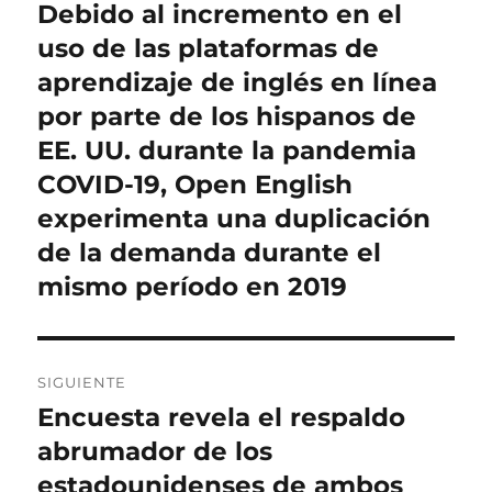
de
Debido al incremento en el
Entrada
anterior:
uso de las plataformas de
entradas
aprendizaje de inglés en línea
por parte de los hispanos de
EE. UU. durante la pandemia
COVID-19, Open English
experimenta una duplicación
de la demanda durante el
mismo período en 2019
SIGUIENTE
Encuesta revela el respaldo
Entrada
siguiente:
abrumador de los
estadounidenses de ambos