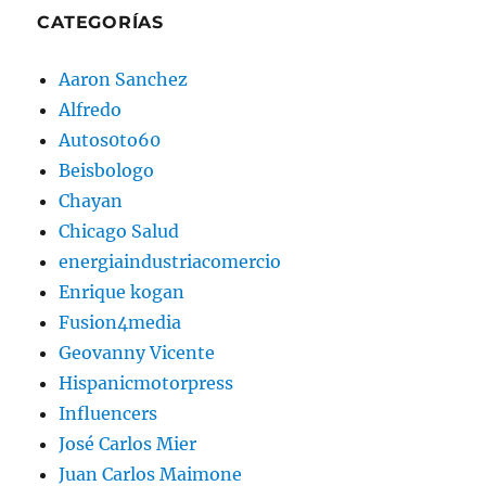
CATEGORÍAS
Aaron Sanchez
Alfredo
Autos0to60
Beisbologo
Chayan
Chicago Salud
energiaindustriacomercio
Enrique kogan
Fusion4media
Geovanny Vicente
Hispanicmotorpress
Influencers
José Carlos Mier
Juan Carlos Maimone