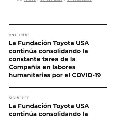
el
Navegación
ANTERIOR
de
La Fundación Toyota USA
Entrada
anterior:
continúa consolidando la
entradas
constante tarea de la
Compañía en labores
humanitarias por el COVID-19
SIGUIENTE
La Fundación Toyota USA
Entrada
siguiente:
continúa consolidando la