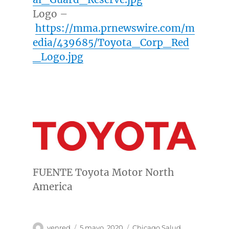
Logo –
https://mma.prnewswire.com/m
edia/439685/Toyota_Corp_Red
_Logo.jpg
FUENTE Toyota Motor North
America
Autor
Publicado
Categorías
venred
5 mayo, 2020
Chicago Salud