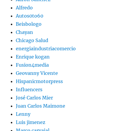
Alfredo
Autos0to60
Beisbologo
Chayan
Chicago Salud
energiaindustriacomercio
Enrique kogan
Fusion4media
Geovanny Vicente
Hispanicmotorpress
Influencers
José Carlos Mier
Juan Carlos Maimone
Lenny
Luis jimenez
Marco carvajal