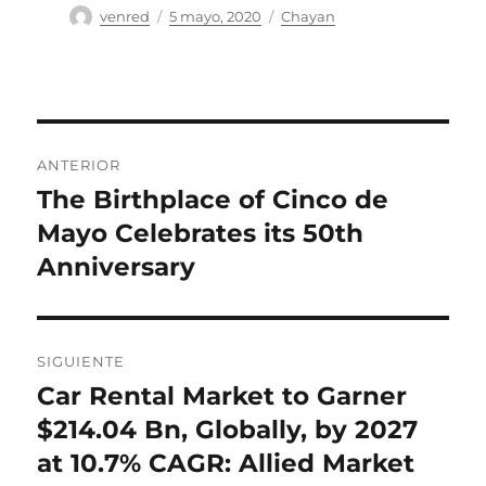
Autor
Publicado
Categorías
venred
5 mayo, 2020
Chayan
el
Navegación
ANTERIOR
de
The Birthplace of Cinco de
Entrada
anterior:
Mayo Celebrates its 50th
entradas
Anniversary
SIGUIENTE
Car Rental Market to Garner
Entrada
siguiente:
$214.04 Bn, Globally, by 2027
at 10.7% CAGR: Allied Market