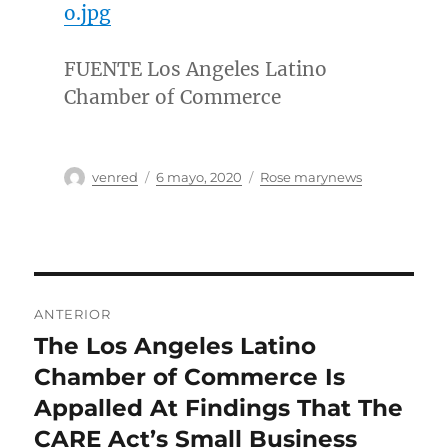
o.jpg
FUENTE Los Angeles Latino
Chamber of Commerce
Autor
Publicado
Categorías
venred
6 mayo, 2020
Rose marynews
el
Navegación
ANTERIOR
de
The Los Angeles Latino
Entrada
anterior:
Chamber of Commerce Is
entradas
Appalled At Findings That The
CARE Act’s Small Business