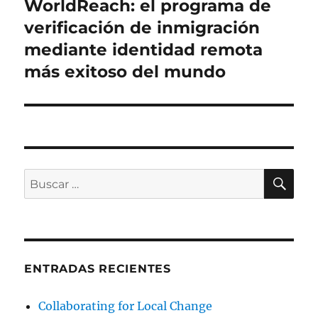
WorldReach: el programa de
Entrada
siguiente:
verificación de inmigración
mediante identidad remota
más exitoso del mundo
BU
Buscar
por:
ENTRADAS RECIENTES
Collaborating for Local Change