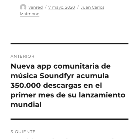
Autor
Publicado
Categorías
venred
7 mayo, 2020
Juan Carlos
el
Maimone
Navegación
ANTERIOR
de
Nueva app comunitaria de
Entrada
anterior:
música Soundfyr acumula
entradas
350.000 descargas en el
primer mes de su lanzamiento
mundial
SIGUIENTE