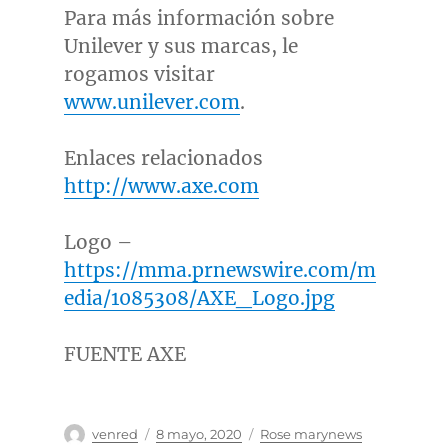
Para más información sobre
Unilever y sus marcas, le
rogamos visitar
www.unilever.com
.
Enlaces relacionados
http://www.axe.com
Logo –
https://mma.prnewswire.com/m
edia/1085308/AXE_Logo.jpg
FUENTE AXE
Autor
Publicado
Categorías
venred
8 mayo, 2020
Rose marynews