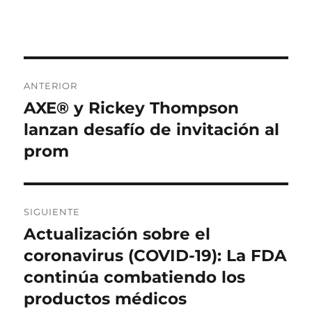
el
Navegación
ANTERIOR
de
AXE® y Rickey Thompson
Entrada
anterior:
lanzan desafío de invitación al
entradas
prom
SIGUIENTE
Actualización sobre el
Entrada
siguiente:
coronavirus (COVID-19): La FDA
continúa combatiendo los
productos médicos