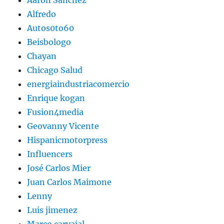
Aaron Sanchez
Alfredo
Autos0to60
Beisbologo
Chayan
Chicago Salud
energiaindustriacomercio
Enrique kogan
Fusion4media
Geovanny Vicente
Hispanicmotorpress
Influencers
José Carlos Mier
Juan Carlos Maimone
Lenny
Luis jimenez