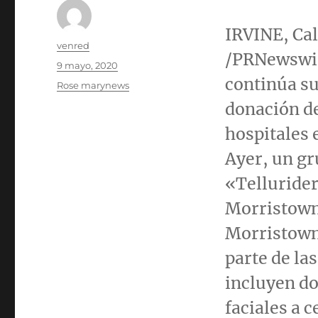
IRVINE, Cal
Autor
venred
/PRNewswi
Publicado
9 mayo, 2020
el
continúa su
Categorías
Rose marynews
donación de
hospitales 
Ayer, un g
«Tellurider
Morristown 
Morristow
parte de las
incluyen do
faciales a 