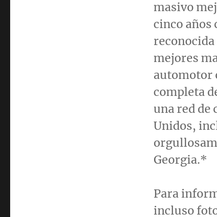
masivo mejo
cinco años 
reconocida 
mejores mar
automotor o
completa de
una red de 
Unidos, inc
orgullosam
Georgia
.*
Para infor
incluso fot