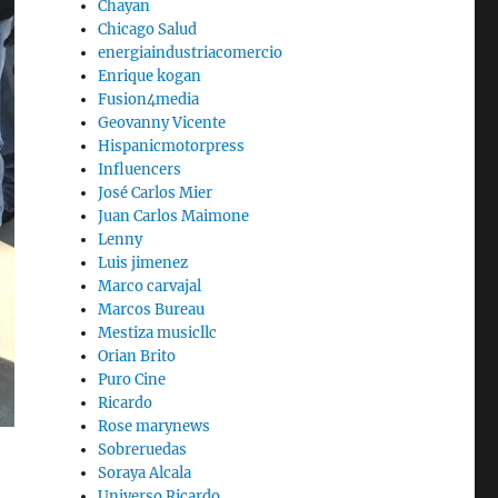
Chayan
Chicago Salud
energiaindustriacomercio
Enrique kogan
Fusion4media
Geovanny Vicente
Hispanicmotorpress
Influencers
José Carlos Mier
Juan Carlos Maimone
Lenny
Luis jimenez
Marco carvajal
Marcos Bureau
Mestiza musicllc
Orian Brito
Puro Cine
Ricardo
Rose marynews
Sobreruedas
Soraya Alcala
Universo Ricardo