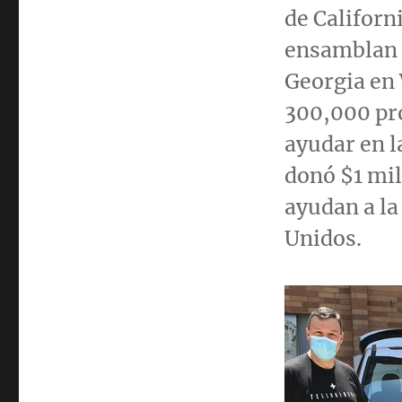
de
Californ
ensamblan 
Georgia en
300,000 pro
ayudar en l
donó
$1
mil
ayudan a la
Unidos.