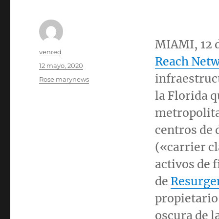
MIAMI
, 12
Autor
venred
Reach Net
Publicado
12 mayo, 2020
el
infraestruc
Categorías
Rose marynews
la Florida 
metropolita
centros de 
(«carrier c
activos de 
de
Resurgen
propietario
oscura de la