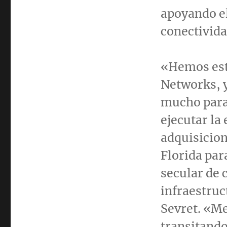
apoyando el
conectivida
«Hemos est
Networks, 
mucho para 
ejecutar la
adquisicion
Florida par
secular de 
infraestru
Sevret. «M
transitando