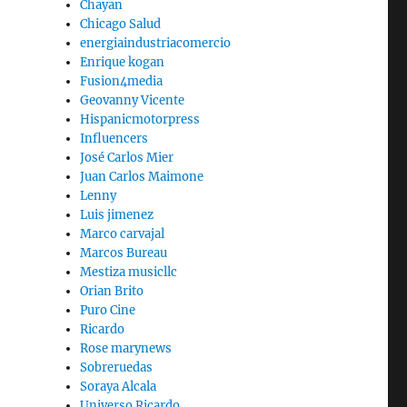
Chayan
Chicago Salud
energiaindustriacomercio
Enrique kogan
Fusion4media
Geovanny Vicente
Hispanicmotorpress
Influencers
José Carlos Mier
Juan Carlos Maimone
Lenny
Luis jimenez
Marco carvajal
Marcos Bureau
Mestiza musicllc
Orian Brito
Puro Cine
Ricardo
Rose marynews
Sobreruedas
Soraya Alcala
Universo Ricardo