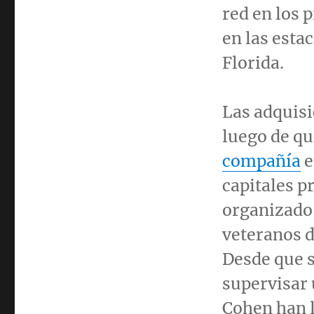
red en los p
en las estac
Florida.
Las adquisi
luego de qu
compañía
e
capitales p
organizado
veteranos d
Desde que s
supervisar 
Cohen han l