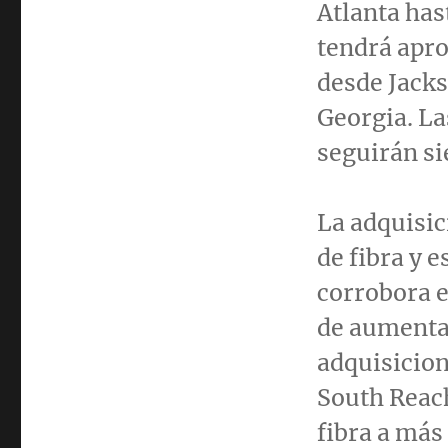
Atlanta
has
tendrá apr
desde
Jacks
Georgia
. L
seguirán si
La adquisic
de fibra y 
corrobora 
de aumentar
adquisicion
South Reach
fibra a más