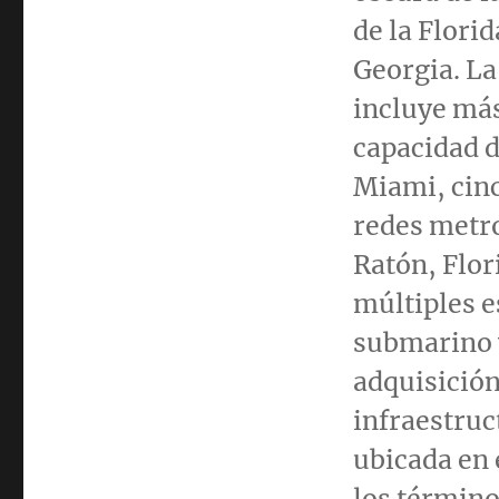
de la Flori
Georgia
. L
incluye más
capacidad 
Miami
, cin
redes metr
Ratón, Flori
múltiples e
submarino y
adquisición
infraestruc
ubicada en 
los término