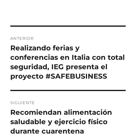
el
Navegación
ANTERIOR
de
Realizando ferias y
Entrada
anterior:
conferencias en Italia con total
entradas
seguridad, IEG presenta el
proyecto #SAFEBUSINESS
SIGUIENTE
Recomiendan alimentación
Entrada
siguiente:
saludable y ejercicio físico
durante cuarentena