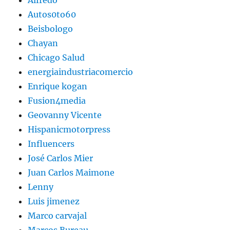
Alfredo
Autos0to60
Beisbologo
Chayan
Chicago Salud
energiaindustriacomercio
Enrique kogan
Fusion4media
Geovanny Vicente
Hispanicmotorpress
Influencers
José Carlos Mier
Juan Carlos Maimone
Lenny
Luis jimenez
Marco carvajal