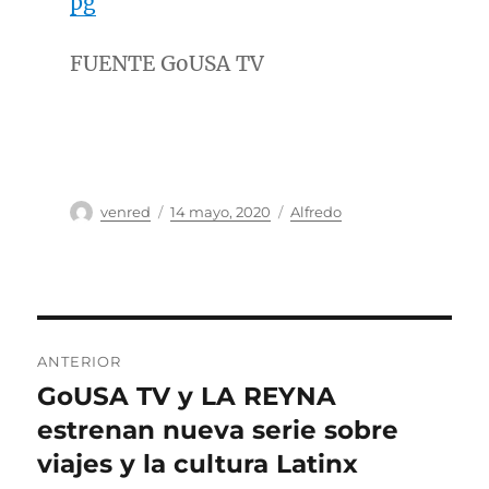
pg
FUENTE GoUSA TV
Autor
Publicado
Categorías
venred
14 mayo, 2020
Alfredo
el
Navegación
ANTERIOR
de
GoUSA TV y LA REYNA
Entrada
anterior:
estrenan nueva serie sobre
entradas
viajes y la cultura Latinx