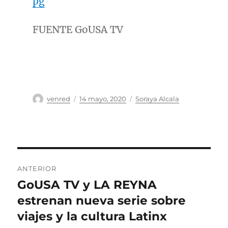
pg
FUENTE GoUSA TV
Autor
Publicado
Categorías
venred
14 mayo, 2020
Soraya Alcala
el
Navegación
ANTERIOR
de
GoUSA TV y LA REYNA
Entrada
anterior:
estrenan nueva serie sobre
entradas
viajes y la cultura Latinx