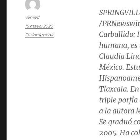
SPRINGVILL
Autor
venred
/PRNewswir
Publicado
15 mayo, 2020
el
Carballido
:
Categorías
Fusion4media
humana,
es
Claudia Lin
México. Estu
Hispanoamer
Tlaxcala
. En
triple porfía
a la autora l
Se graduó co
2005. Ha col