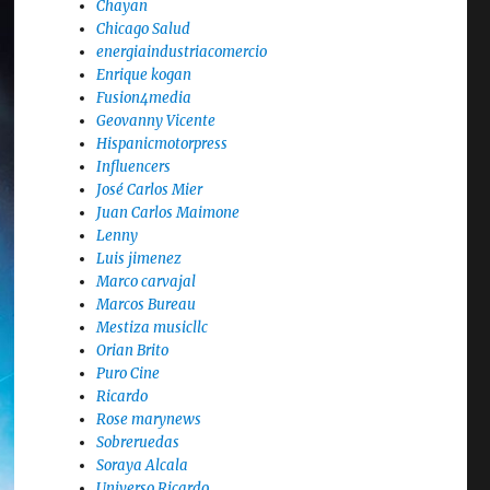
Chayan
Chicago Salud
energiaindustriacomercio
Enrique kogan
Fusion4media
Geovanny Vicente
Hispanicmotorpress
Influencers
José Carlos Mier
Juan Carlos Maimone
Lenny
Luis jimenez
Marco carvajal
Marcos Bureau
Mestiza musicllc
Orian Brito
Puro Cine
Ricardo
Rose marynews
Sobreruedas
Soraya Alcala
Universo Ricardo