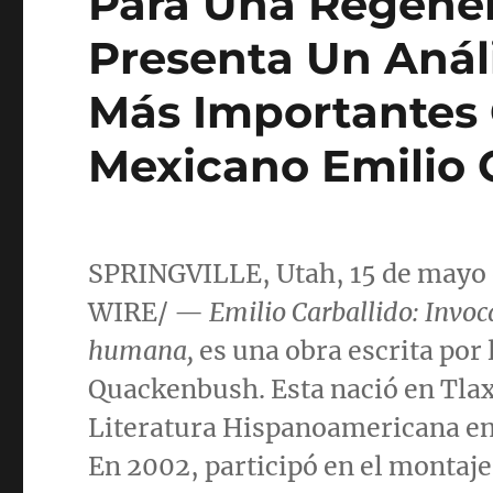
Para Una Regene
Presenta Un Anál
Más Importantes 
Mexicano Emilio 
SPRINGVILLE, Utah
, 15 de may
WIRE/ —
Emilio Carballido
: Invo
humana,
es una obra escrita por
Quackenbush
. Esta nació en
Tla
Literatura Hispanoamericana e
En 2002, participó en el montaje