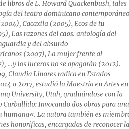
de libros de L.
Howard Quackenbush
, tales
ogía del teatro dominicano contemporáne
 (2004),
Cacaxtla
(2005),
Ecos de tu
05),
Las razones del caos: antología del
nguardia y del absurdo
ricanos
(2007),
La mujer frente al
7),
…y los luceros no se apagarán
(2012).
09,
Claudia Linares
radica en Estados
014 a 2017, estudió la Maestría en Artes en
ng University
,
Utah
, graduándose con la
o Carballido
: Invocando dos obras para una
ón humana
«. La autora también es miembr
nes honoríficas, encargadas de reconocer l