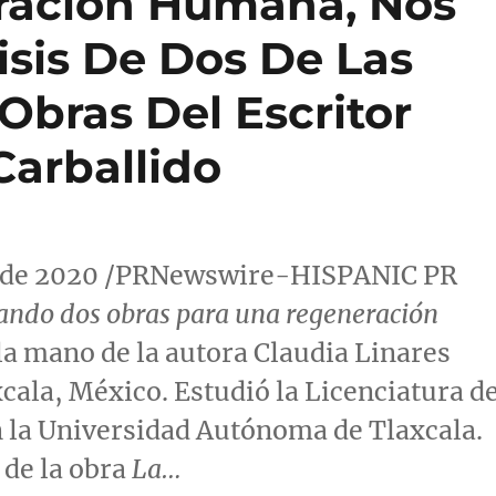
ración Humana, Nos
isis De Dos De Las
Obras Del Escritor
Carballido
o de 2020 /PRNewswire-HISPANIC PR
cando dos obras para una regeneración
 la mano de la autora
Claudia Linares
xcala
, México. Estudió la Licenciatura d
n la Universidad Autónoma de
Tlaxcala
.
 de la obra
La…