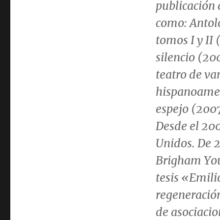
publicación 
como:
Antol
tomos I y II
silencio
(20
teatro de va
hispanoame
espejo
(200
Desde el 20
Unidos. De 2
Brigham You
tesis «
Emili
regeneraci
de asociacio