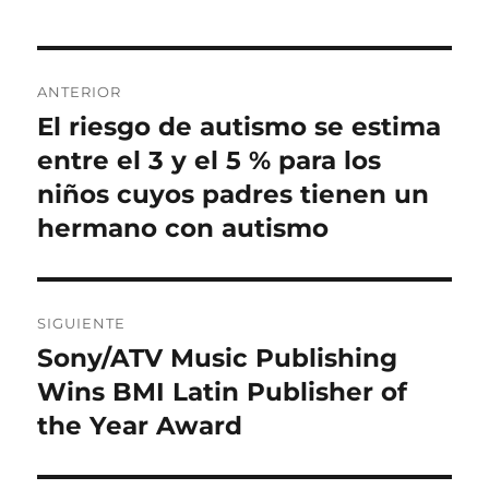
Navegación
ANTERIOR
de
El riesgo de autismo se estima
Entrada
anterior:
entre el 3 y el 5 % para los
entradas
niños cuyos padres tienen un
hermano con autismo
SIGUIENTE
Sony/ATV Music Publishing
Entrada
siguiente:
Wins BMI Latin Publisher of
the Year Award