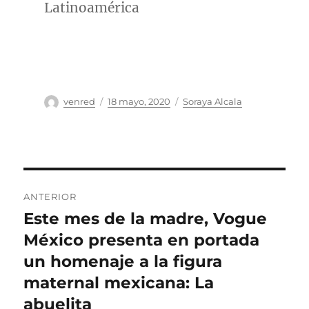
Latinoamérica
Autor
Publicado
Categorías
venred
18 mayo, 2020
Soraya Alcala
el
Navegación
ANTERIOR
de
Este mes de la madre, Vogue
Entrada
anterior:
México presenta en portada
entradas
un homenaje a la figura
maternal mexicana: La
abuelita