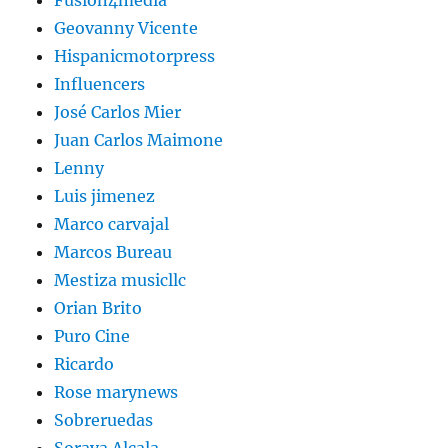
Geovanny Vicente
Hispanicmotorpress
Influencers
José Carlos Mier
Juan Carlos Maimone
Lenny
Luis jimenez
Marco carvajal
Marcos Bureau
Mestiza musicllc
Orian Brito
Puro Cine
Ricardo
Rose marynews
Sobreruedas
Soraya Alcala