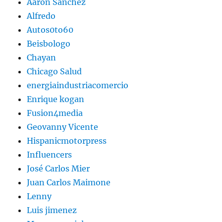
Aaron Sanchez
Alfredo
Autos0to60
Beisbologo
Chayan
Chicago Salud
energiaindustriacomercio
Enrique kogan
Fusion4media
Geovanny Vicente
Hispanicmotorpress
Influencers
José Carlos Mier
Juan Carlos Maimone
Lenny
Luis jimenez