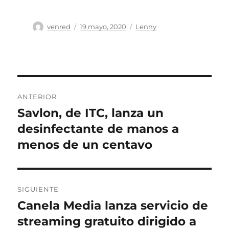
Autor
Publicado
Categorías
venred
19 mayo, 2020
Lenny
el
Navegación
ANTERIOR
de
Savlon, de ITC, lanza un
Entrada
anterior:
desinfectante de manos a
entradas
menos de un centavo
SIGUIENTE
Canela Media lanza servicio de
Entrada
siguiente:
streaming gratuito dirigido a