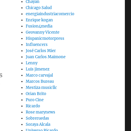
Chayan
Chicago Salud
energiaindustriacomercio
Enrique kogan
Fusion4media
Geovanny Vicente
Hispanicmotorpress
Influencers
José Carlos Mier
Juan Carlos Maimone
Lenny
Luis jimenez
s
Marco carvajal
Marcos Bureau
r
Mestiza musicllc
Orian Brito
Puro Cine
Ricardo
Rose marynews
Sobreruedas
Soraya Alcala
Universo Ricardo