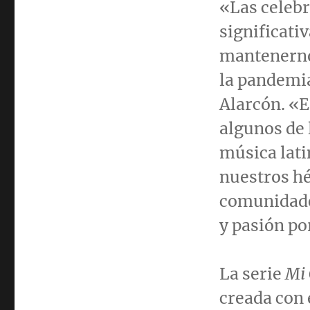
«Las celebr
significati
mantenern
la pandemia
Alarcón. «E
algunos de
música lati
nuestros hé
comunidades
y pasión po
La serie
Mi 
creada con 