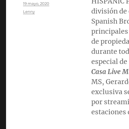
HISPANIC 
Publicado
19 mayo, 2020
el
división de
Categorías
Lenny
Spanish Bro
principale
de propieda
durante tod
especial de
Casa Live Mu
MS,
Gerard
exclusiva s
por streami
estaciones 