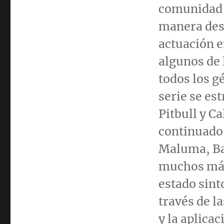
comunidad h
manera des
actuación e
algunos de 
todos los g
serie se est
Pitbull y C
continuado 
Maluma,
B
muchos má
estado sint
través de l
y la aplica