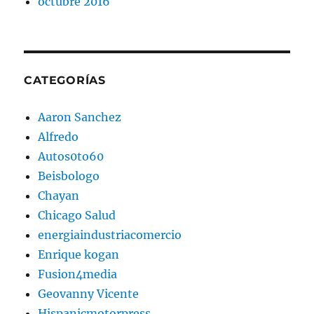
octubre 2016
CATEGORÍAS
Aaron Sanchez
Alfredo
Autos0to60
Beisbologo
Chayan
Chicago Salud
energiaindustriacomercio
Enrique kogan
Fusion4media
Geovanny Vicente
Hispanicmotorpress