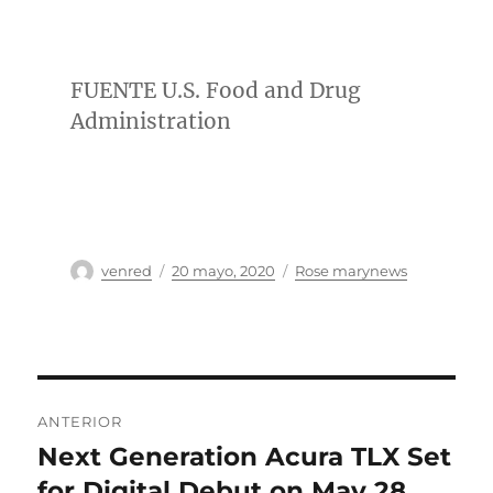
FUENTE U.S. Food and Drug
Administration
Autor
Publicado
Categorías
venred
20 mayo, 2020
Rose marynews
el
Navegación
ANTERIOR
de
Next Generation Acura TLX Set
Entrada
anterior:
for Digital Debut on May 28