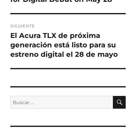
entradas
SIGUIENTE
El Acura TLX de próxima
Entrada
siguiente:
generación está listo para su
estreno digital el 28 de mayo
BU
Buscar
por: