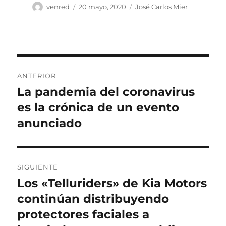
Autor
Publicado
Categorías
venred
20 mayo, 2020
José Carlos Mier
el
Navegación
ANTERIOR
de
La pandemia del coronavirus
Entrada
anterior:
es la crónica de un evento
entradas
anunciado
SIGUIENTE
Los «Telluriders» de Kia Motors
Entrada
siguiente:
continúan distribuyendo
protectores faciales a