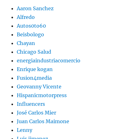
Aaron Sanchez
Alfredo
Autos0to60
Beisbologo
Chayan
Chicago Salud
energiaindustriacomercio
Enrique kogan
Fusion4media
Geovanny Vicente
Hispanicmotorpress
Influencers
José Carlos Mier
Juan Carlos Maimone
Lenny
Luis jimenez