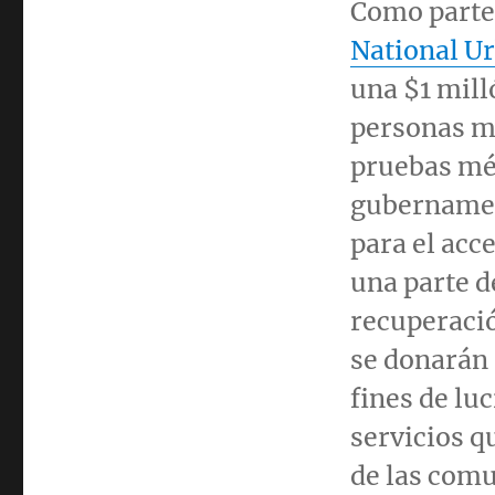
Como parte 
National
Ur
una
$1
milló
personas m
pruebas méd
gubernamen
para el acce
una parte d
recuperació
se donarán
fines de lu
servicios q
de las comu