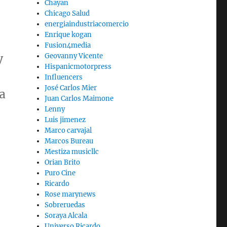
Chayan
Chicago Salud
energiaindustriacomercio
Enrique kogan
Fusion4media
y
Geovanny Vicente
Hispanicmotorpress
Influencers
José Carlos Mier
a
Juan Carlos Maimone
Lenny
Luis jimenez
Marco carvajal
Marcos Bureau
Mestiza musicllc
Orian Brito
Puro Cine
Ricardo
Rose marynews
Sobreruedas
Soraya Alcala
Universo Ricardo