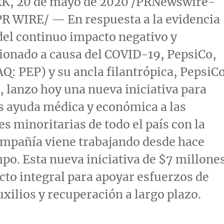
RK
, 20 de mayo de 2020 /PRNewswire-
PR WIRE/ —
En respuesta a la evidencia
el continuo impacto negativo y
ionado a causa del COVID-19, PepsiCo,
Q: PEP) y su ancla filantrópica, PepsiC
 lanzo hoy una nueva iniciativa para
s ayuda médica y económica a las
 minoritarias de todo el país con la
ompañía viene trabajando desde hace
o. Esta nueva iniciativa de
$7
millone
cto integral para apoyar esfuerzos de
xilios y recuperación a largo plazo.