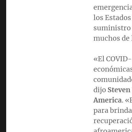
emergencia 
los Estados
suministro
muchos de l
«El COVID-1
económicas
comunidade
dijo
Steven
America
. 
para brinda
recuperació
afroamerica