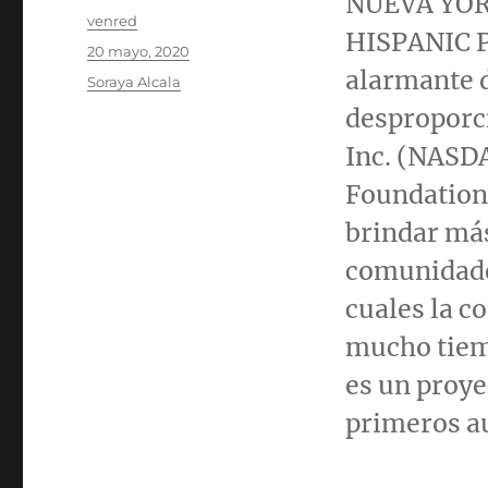
NUEVA YO
Autor
venred
HISPANIC 
Publicado
20 mayo, 2020
el
alarmante d
Categorías
Soraya Alcala
desproporc
Inc. (NASDA
Foundation,
brindar má
comunidades
cuales la c
mucho tiemp
es un proye
primeros au