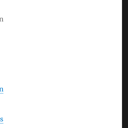
n
n
as