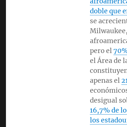
afroamerica
doble que e
se acrecient
Milwaukee
afroamerica
pero el
70% 
el Área de l
constituyen
apenas el
2
económicos
desigual so
16,7% de lo
los estadou