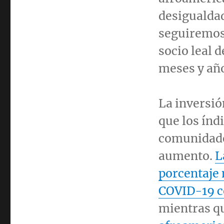
desigualdad
seguiremos
socio leal 
meses y añ
La inversió
que los índ
comunidade
aumento.
L
porcentaje 
COVID-19 c
mientras q