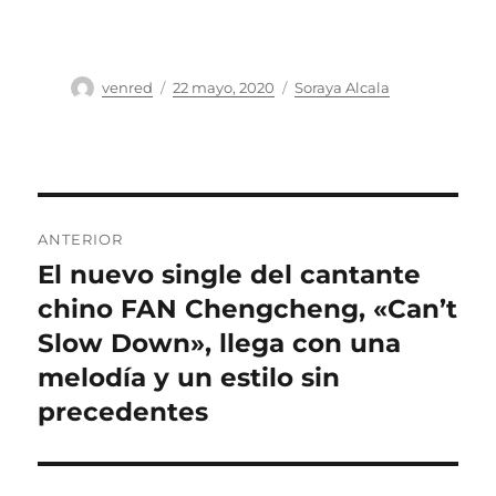
Autor
Publicado
Categorías
venred
22 mayo, 2020
Soraya Alcala
el
Navegación
ANTERIOR
de
El nuevo single del cantante
Entrada
anterior:
chino FAN Chengcheng, «Can’t
entradas
Slow Down», llega con una
melodía y un estilo sin
precedentes