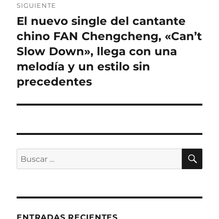
SIGUIENTE
El nuevo single del cantante
Entrada
siguiente:
chino FAN Chengcheng, «Can’t
Slow Down», llega con una
melodía y un estilo sin
precedentes
BU
Buscar
por:
ENTRADAS RECIENTES