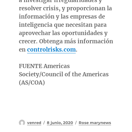
a investigar irregularidades y
resolver crisis, y proporcionan la
información y las empresas de
inteligencia que necesitan para
aprovechar las oportunidades y
crecer. Obtenga más información
en
controlrisks.com
.
FUENTE Americas
Society/Council of the Americas
(AS/COA)
Autor
Publicado
Categorías
venred
8 junio, 2020
Rose marynews
el