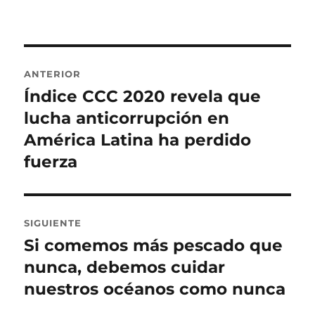
Navegación
ANTERIOR
de
Índice CCC 2020 revela que
Entrada
anterior:
lucha anticorrupción en
entradas
América Latina ha perdido
fuerza
SIGUIENTE
Si comemos más pescado que
Entrada
siguiente:
nunca, debemos cuidar
nuestros océanos como nunca