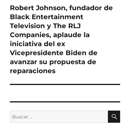
Robert Johnson, fundador de
Entrada
siguiente:
Black Entertainment
Television y The RLJ
Companies, aplaude la
iniciativa del ex
Vicepresidente Biden de
avanzar su propuesta de
reparaciones
BU
Buscar
por: