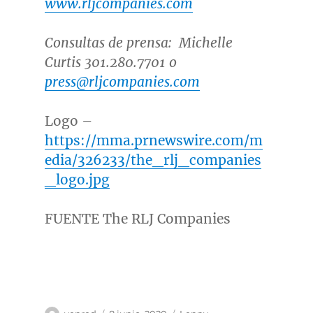
www.rljcompanies.com
Consultas de prensa:
Michelle
Curtis
301.280.7701 o
press@rljcompanies.com
Logo –
https://mma.prnewswire.com/m
edia/326233/the_rlj_companies
_logo.jpg
FUENTE The RLJ Companies
Autor
Publicado
Categorías