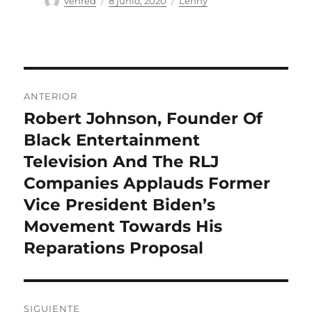
venred
8 junio, 2020
Lenny
el
Navegación
ANTERIOR
de
Robert Johnson, Founder Of
Entrada
anterior:
Black Entertainment
entradas
Television And The RLJ
Companies Applauds Former
Vice President Biden’s
Movement Towards His
Reparations Proposal
SIGUIENTE