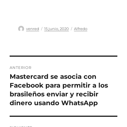
Autor
Publicado
Categorías
venred
15 junio, 2020
Alfredo
el
Navegación
ANTERIOR
de
Mastercard se asocia con
Entrada
anterior:
Facebook para permitir a los
entradas
brasileños enviar y recibir
dinero usando WhatsApp