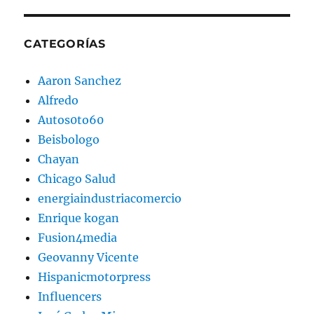
CATEGORÍAS
Aaron Sanchez
Alfredo
Autos0to60
Beisbologo
Chayan
Chicago Salud
energiaindustriacomercio
Enrique kogan
Fusion4media
Geovanny Vicente
Hispanicmotorpress
Influencers