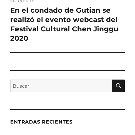
SIGUIENTE
En el condado de Gutian se
Entrada
siguiente:
realizó el evento webcast del
Festival Cultural Chen Jinggu
2020
BU
Buscar
por:
ENTRADAS RECIENTES