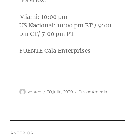
horarios:
Miami
:
10:00 pm
US Nacional:
10:00 pm ET
/
9:00
pm CT
/
7:00 pm PT
FUENTE Cala Enterprises
Autor
Publicado
Categorías
venred
20 julio, 2020
Fusion4media
el
Navegación
ANTERIOR