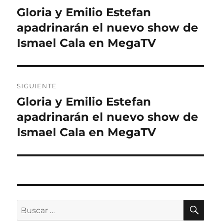
de
Gloria y Emilio Estefan
Entrada
anterior:
apadrinarán el nuevo show de
entradas
Ismael Cala en MegaTV
SIGUIENTE
Gloria y Emilio Estefan
Entrada
siguiente:
apadrinarán el nuevo show de
Ismael Cala en MegaTV
BU
Buscar
por: