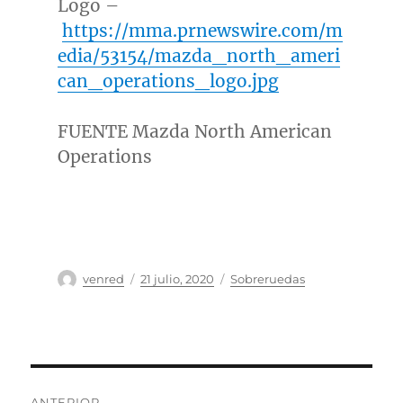
Logo –
https://mma.prnewswire.com/m
edia/53154/mazda_north_ameri
can_operations_logo.jpg
FUENTE Mazda North American
Operations
Autor
Publicado
Categorías
venred
21 julio, 2020
Sobreruedas
el
Navegación
ANTERIOR