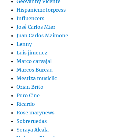
Geovanny Vicente
Hispanicmotorpress
Influencers
José Carlos Mier
Juan Carlos Maimone
Lenny
Luis jimenez
Marco carvajal
Marcos Bureau
Mestiza musicllc
Orian Brito
Puro Cine
Ricardo
Rose marynews
Sobreruedas
Soraya Alcala