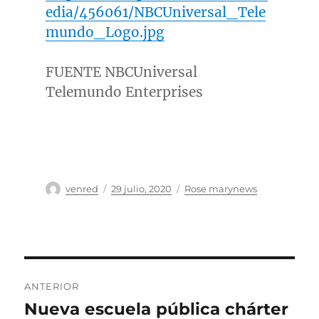
edia/456061/NBCUniversal_Tele
mundo_Logo.jpg
FUENTE NBCUniversal
Telemundo Enterprises
Autor
Publicado
Categorías
venred
29 julio, 2020
Rose marynews
el
Navegación
ANTERIOR
de
Nueva escuela pública chárter
Entrada