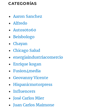
CATEGORÍAS
Aaron Sanchez
Alfredo
Autos0to60
Beisbologo
Chayan
Chicago Salud
energiaindustriacomercio
Enrique kogan
Fusion4media
Geovanny Vicente
Hispanicmotorpress
Influencers
José Carlos Mier
Juan Carlos Maimone