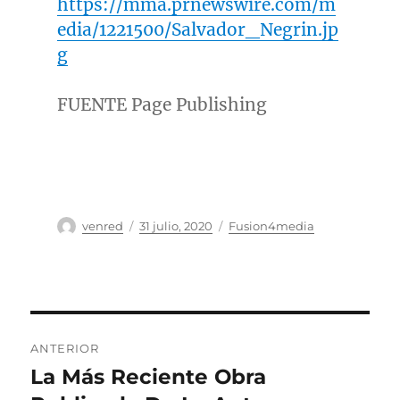
https://mma.prnewswire.com/m
edia/1221500/Salvador_Negrin.jp
g
FUENTE Page Publishing
Autor
Publicado
Categorías
venred
31 julio, 2020
Fusion4media
el
Navegación
ANTERIOR
de
La Más Reciente Obra
Entrada