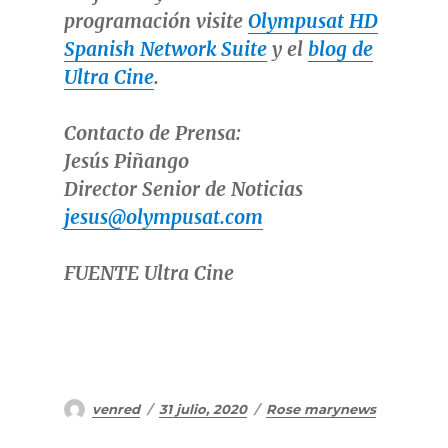
programación visite
Olympusat HD
Spanish Network Suite
y el
blog de
Ultra Cine
.
Contacto de Prensa:
Jesús Piñango
Director Senior de Noticias
jesus@olympusat.com
FUENTE Ultra Cine
Autor
Publicado
Categorías
venred
31 julio, 2020
Rose marynews
el