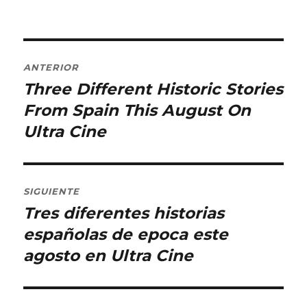
Navegación
ANTERIOR
de
Three Different Historic Stories
Entrada
anterior:
From Spain This August On
entradas
Ultra Cine
SIGUIENTE
Tres diferentes historias
Entrada
siguiente:
españolas de epoca este
agosto en Ultra Cine