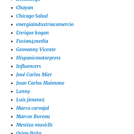
Chayan
Chicago Salud
energiaindustriacomercio
Enrique kogan
Fusion4media
Geovanny Vicente
Hispanicmotorpress
Influencers
José Carlos Mier
Juan Carlos Maimone
Lenny
Luis jimenez
Marco carvajal
Marcos Bureau
Mestiza musicllc
Orian Brito