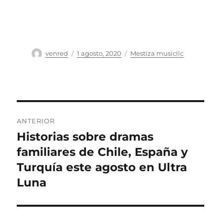
Autor
Publicado
Categorías
venred
1 agosto, 2020
Mestiza musicllc
el
Navegación
ANTERIOR
de
Historias sobre dramas
Entrada
anterior:
familiares de Chile, España y
entradas
Turquía este agosto en Ultra
Luna