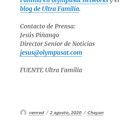
Familia en olympusat networks
y el
blog de Ultra Familia
.
Contacto de Prensa:
Jesús Piñango
Director Senior de Noticias
jesus@olympusat.com
FUENTE Ultra Familia
Autor
Publicado
Categorías
venred
2 agosto, 2020
Chayan
el