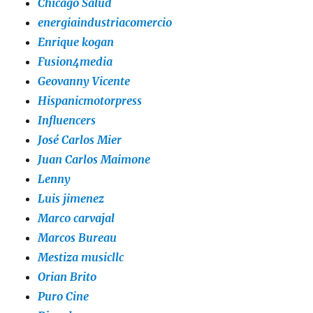
Chicago Salud
energiaindustriacomercio
Enrique kogan
Fusion4media
Geovanny Vicente
Hispanicmotorpress
Influencers
José Carlos Mier
Juan Carlos Maimone
Lenny
Luis jimenez
Marco carvajal
Marcos Bureau
Mestiza musicllc
Orian Brito
Puro Cine