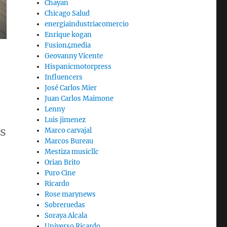
Chayan
Chicago Salud
energiaindustriacomercio
Enrique kogan
Fusion4media
Geovanny Vicente
Hispanicmotorpress
Influencers
José Carlos Mier
Juan Carlos Maimone
Lenny
Luis jimenez
as
Marco carvajal
Marcos Bureau
Mestiza musicllc
Orian Brito
Puro Cine
Ricardo
Rose marynews
Sobreruedas
Soraya Alcala
Universo Ricardo