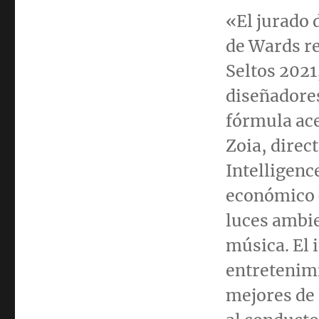
«El jurado 
de Wards re
Seltos 2021
diseñadore
fórmula ace
Zoia
, direc
Intelligenc
económico 
luces ambie
música. El 
entretenimi
mejores de 