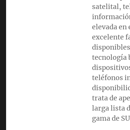
satelital, 
información
elevada en 
excelente f
disponible
tecnología 
dispositivo
teléfonos i
disponibili
trata de ap
larga lista
gama de SUV