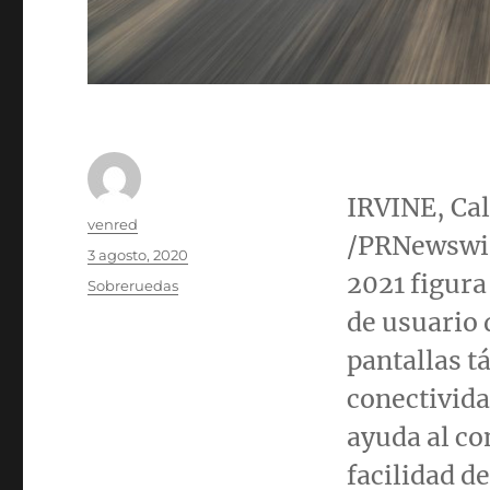
IRVINE, Cal
Autor
venred
/PRNewswir
Publicado
3 agosto, 2020
el
2021 figura
Categorías
Sobreruedas
de usuario 
pantallas tá
conectivida
ayuda al co
facilidad d