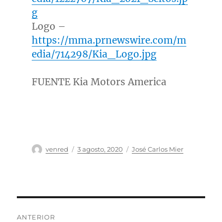
g
Logo –
https://mma.prnewswire.com/m
edia/714298/Kia_Logo.jpg
FUENTE Kia Motors America
Autor
Publicado
Categorías
venred
3 agosto, 2020
José Carlos Mier
el
Navegación
ANTERIOR