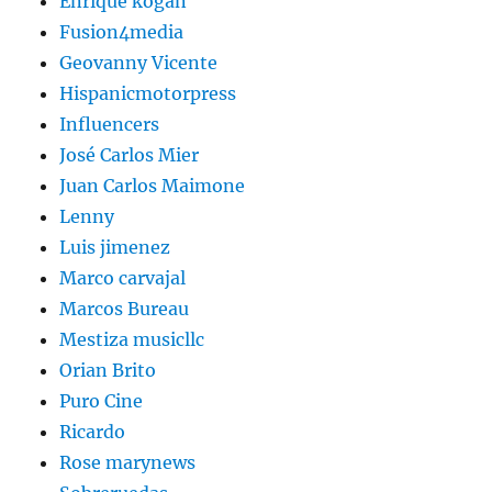
Enrique kogan
Fusion4media
Geovanny Vicente
Hispanicmotorpress
Influencers
José Carlos Mier
Juan Carlos Maimone
Lenny
Luis jimenez
Marco carvajal
Marcos Bureau
Mestiza musicllc
Orian Brito
Puro Cine
Ricardo
Rose marynews