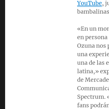
YouTube
,
j
bambalinas
«En un mome
en persona 
Ozuna nos p
una experi
una de las 
latina,» ex
de Mercadeo
Communicati
Spectrum. «
fans podrán