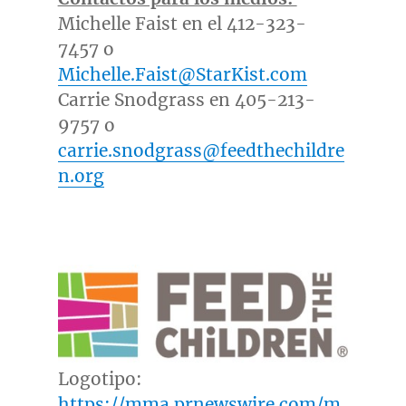
Michelle Faist en el 412-323-
7457 o
Michelle.Faist@StarKist.com
Carrie Snodgrass
en 405-213-
9757 o
carrie.snodgrass@feedthechildre
n.org
Logotipo:
https://mma.prnewswire.com/m