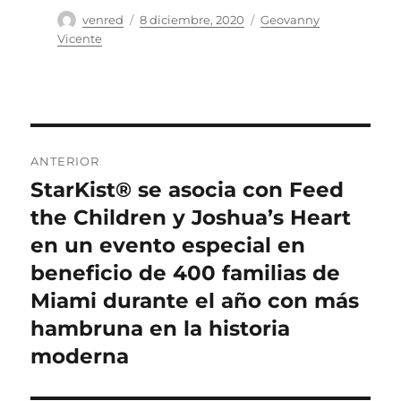
Autor
Publicado
Categorías
venred
8 diciembre, 2020
Geovanny
el
Vicente
Navegación
ANTERIOR
de
StarKist® se asocia con Feed
Entrada
anterior:
the Children y Joshua’s Heart
entradas
en un evento especial en
beneficio de 400 familias de
Miami durante el año con más
hambruna en la historia
moderna