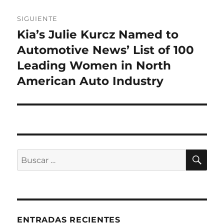
SIGUIENTE
Kia’s Julie Kurcz Named to
Entrada
siguiente:
Automotive News’ List of 100
Leading Women in North
American Auto Industry
BU
Buscar
por:
ENTRADAS RECIENTES