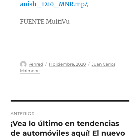
anish_1210_MNR.mp4
FUENTE MultiVu
Autor
Publicado
Categorías
venred
11 diciembre, 2020
Juan Carlos
el
Maimone
Navegación
ANTERIOR
de
¡Vea lo último en tendencias
Entrada
anterior:
de automóviles aquí! El nuevo
entradas