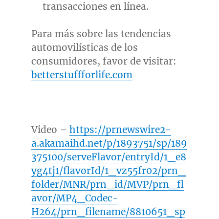
transacciones en línea.
Para más sobre las tendencias
automovilísticas de los
consumidores, favor de visitar:
betterstuffforlife.com
Video –
https://prnewswire2-
a.akamaihd.net/p/1893751/sp/189
375100/serveFlavor/entryId/1_e8
yg4tj1/flavorId/1_vz55fr02/prn_
folder/MNR/prn_id/MVP/prn_fl
avor/MP4_Codec-
H264/prn_filename/8810651_sp