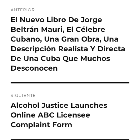
Navegación
ANTERIOR
de
El Nuevo Libro De Jorge
Entrada
anterior:
Beltrán Mauri, El Célebre
entradas
Cubano, Una Gran Obra, Una
Descripción Realista Y Directa
De Una Cuba Que Muchos
Desconocen
SIGUIENTE
Alcohol Justice Launches
Entrada
siguiente:
Online ABC Licensee
Complaint Form