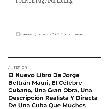
FUENTE Page Publishing
Autor
Publicado
Categorías
venred
5 marzo, 2021
Luis jimenez
el
Navegación
ANTERIOR
de
El Nuevo Libro De Jorge
Entrada
anterior:
Beltrán Mauri, El Célebre
entradas
Cubano, Una Gran Obra, Una
Descripción Realista Y Directa
De Una Cuba Que Muchos