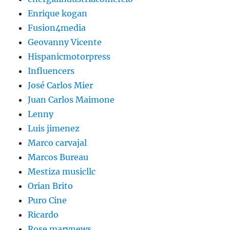
Enrique kogan
Fusion4media
Geovanny Vicente
Hispanicmotorpress
Influencers
José Carlos Mier
Juan Carlos Maimone
Lenny
Luis jimenez
Marco carvajal
Marcos Bureau
Mestiza musicllc
Orian Brito
Puro Cine
Ricardo
Rose marynews