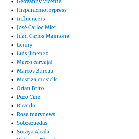
Geovanny Vicente
Hispanicmotorpress
Influencers
José Carlos Mier
Juan Carlos Maimone
Lenny
Luis jimenez
Marco carvajal
Marcos Bureau
Mestiza musicllc
Orian Brito
Puro Cine
Ricardo
Rose marynews
Sobreruedas
Soraya Alcala