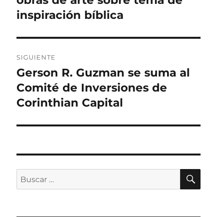
obras de arte sobre tema de
entradas
inspiración bíblica
SIGUIENTE
Gerson R. Guzman se suma al
Entrada
siguiente:
Comité de Inversiones de
Corinthian Capital
BU
Buscar
por: