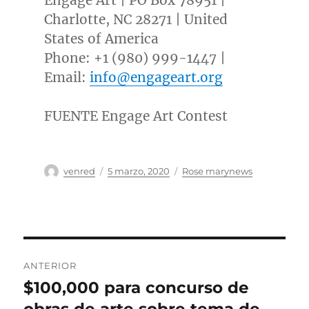
Engage Art | PO Box 78951 |
Charlotte, NC
28271 |
United
States of America
Phone: +1 (980) 999-1447 |
Email:
info@engageart.org
FUENTE Engage Art Contest
Autor
Publicado
Categorías
venred
5 marzo, 2020
Rose marynews
el
Navegación
ANTERIOR
de
$100,000 para concurso de
Entrada
anterior: