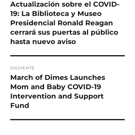
de
Actualización sobre el COVID-
Entrada
anterior:
19: La Biblioteca y Museo
entradas
Presidencial Ronald Reagan
cerrará sus puertas al público
hasta nuevo aviso
SIGUIENTE
March of Dimes Launches
Entrada
siguiente:
Mom and Baby COVID-19
Intervention and Support
Fund