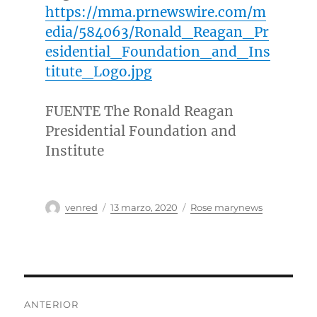
https://mma.prnewswire.com/m
edia/584063/Ronald_Reagan_Pr
esidential_Foundation_and_Ins
titute_Logo.jpg
FUENTE The Ronald Reagan
Presidential Foundation and
Institute
Autor
Publicado
Categorías
venred
13 marzo, 2020
Rose marynews
el
Navegación
ANTERIOR