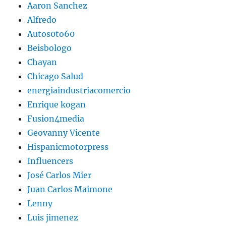
Aaron Sanchez
Alfredo
Autos0to60
Beisbologo
Chayan
Chicago Salud
energiaindustriacomercio
Enrique kogan
Fusion4media
Geovanny Vicente
Hispanicmotorpress
Influencers
José Carlos Mier
Juan Carlos Maimone
Lenny
Luis jimenez