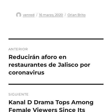
Autor
Publicado
Categorías
venred
16 marzo, 2020
Orian Brito
el
Navegación
ANTERIOR
de
Reducirán aforo en
Entrada
anterior:
restaurantes de Jalisco por
entradas
coronavirus
SIGUIENTE
Kanal D Drama Tops Among
Entrada
siguiente:
Female Viewers Since Its