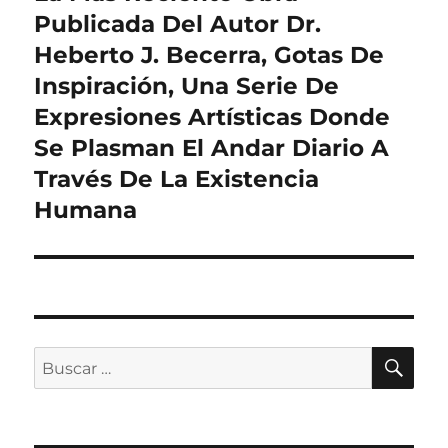
siguiente:
Publicada Del Autor Dr.
Heberto J. Becerra, Gotas De
Inspiración, Una Serie De
Expresiones Artísticas Donde
Se Plasman El Andar Diario A
Través De La Existencia
Humana
BU
Buscar
por: