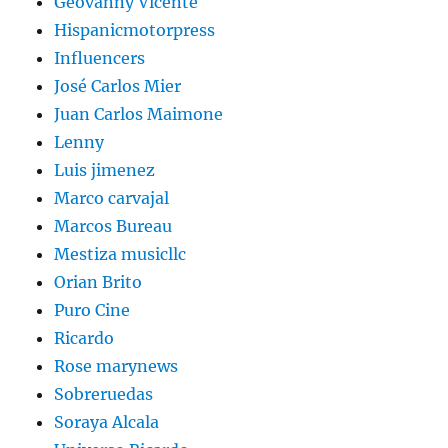
Geovanny Vicente
Hispanicmotorpress
Influencers
José Carlos Mier
Juan Carlos Maimone
Lenny
Luis jimenez
Marco carvajal
Marcos Bureau
Mestiza musicllc
Orian Brito
Puro Cine
Ricardo
Rose marynews
Sobreruedas
Soraya Alcala