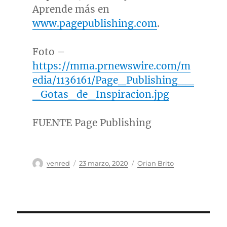
Aprende más en
www.pagepublishing.com
.
Foto –
https://mma.prnewswire.com/m
edia/1136161/Page_Publishing__
_Gotas_de_Inspiracion.jpg
FUENTE Page Publishing
Autor
Publicado
Categorías
venred
23 marzo, 2020
Orian Brito
el
Navegación