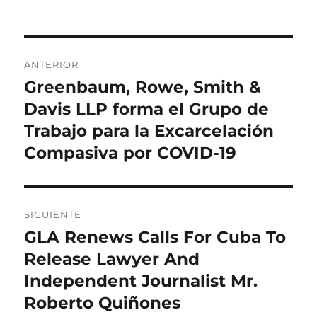
Navegación
ANTERIOR
de
Greenbaum, Rowe, Smith &
Entrada
anterior:
Davis LLP forma el Grupo de
entradas
Trabajo para la Excarcelación
Compasiva por COVID-19
SIGUIENTE
GLA Renews Calls For Cuba To
Entrada
siguiente:
Release Lawyer And
Independent Journalist Mr.
Roberto Quiñones