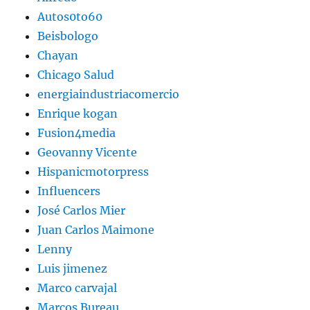
Autos0to60
Beisbologo
Chayan
Chicago Salud
energiaindustriacomercio
Enrique kogan
Fusion4media
Geovanny Vicente
Hispanicmotorpress
Influencers
José Carlos Mier
Juan Carlos Maimone
Lenny
Luis jimenez
Marco carvajal
Marcos Bureau