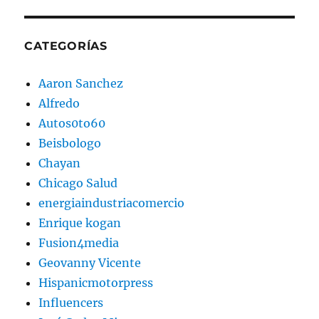
CATEGORÍAS
Aaron Sanchez
Alfredo
Autos0to60
Beisbologo
Chayan
Chicago Salud
energiaindustriacomercio
Enrique kogan
Fusion4media
Geovanny Vicente
Hispanicmotorpress
Influencers