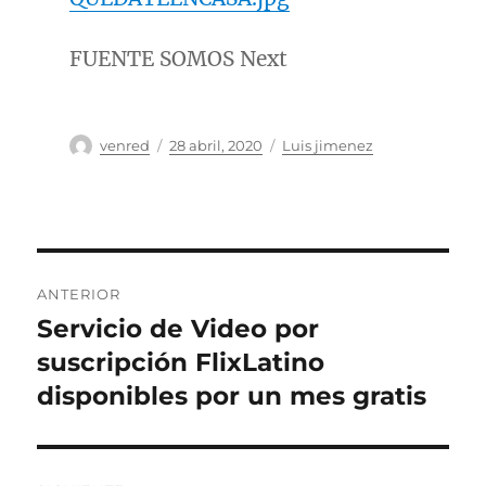
FUENTE SOMOS Next
Autor
Publicado
Categorías
venred
28 abril, 2020
Luis jimenez
el
Navegación
ANTERIOR
de
Servicio de Video por
Entrada
anterior:
suscripción FlixLatino
entradas
disponibles por un mes gratis