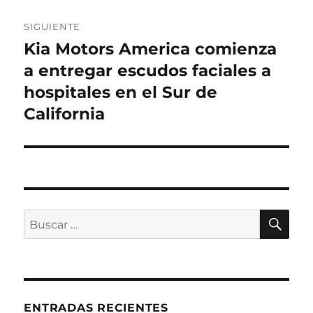
SIGUIENTE
Kia Motors America comienza
Entrada
siguiente:
a entregar escudos faciales a
hospitales en el Sur de
California
BU
Buscar
por:
ENTRADAS RECIENTES