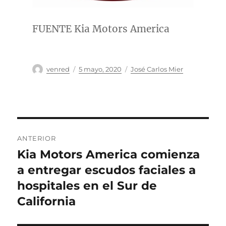
FUENTE Kia Motors America
Autor
Publicado
Categorías
venred
5 mayo, 2020
José Carlos Mier
el
Navegación
ANTERIOR
de
Kia Motors America comienza
Entrada
anterior:
a entregar escudos faciales a
entradas
hospitales en el Sur de
California