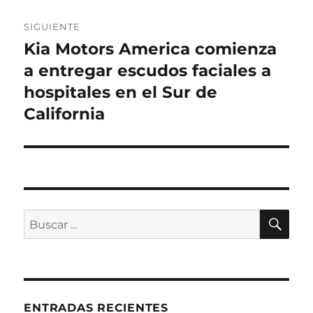
SIGUIENTE
Kia Motors America comienza
Entrada
siguiente:
a entregar escudos faciales a
hospitales en el Sur de
California
BU
Buscar
por:
ENTRADAS RECIENTES