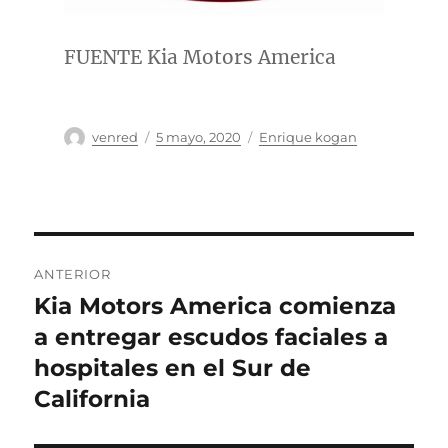
FUENTE Kia Motors America
Autor
Publicado
Categorías
venred
5 mayo, 2020
Enrique kogan
el
Navegación
ANTERIOR
de
Kia Motors America comienza
Entrada
anterior:
a entregar escudos faciales a
entradas
hospitales en el Sur de
California