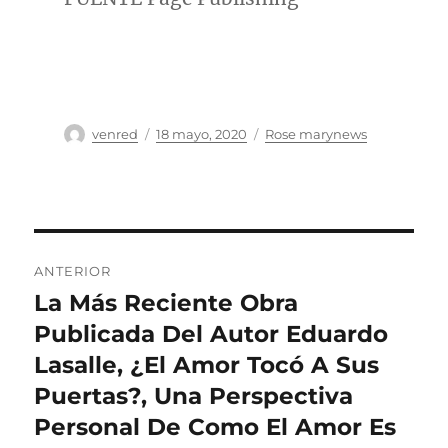
Autor
Publicado
Categorías
venred
18 mayo, 2020
Rose marynews
el
Navegación
ANTERIOR
de
La Más Reciente Obra
Entrada
anterior:
Publicada Del Autor Eduardo
entradas
Lasalle, ¿El Amor Tocó A Sus
Puertas?, Una Perspectiva
Personal De Como El Amor Es