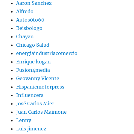
Aaron Sanchez
Alfredo
Autos0to60
Beisbologo
Chayan
Chicago Salud
energiaindustriacomercio
Enrique kogan
Fusion4media
Geovanny Vicente
Hispanicmotorpress
Influencers
José Carlos Mier
Juan Carlos Maimone
Lenny
Luis jimenez