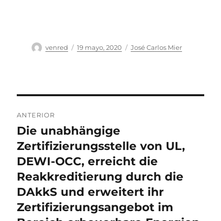
Autor
Publicado
Categorías
venred
19 mayo, 2020
José Carlos Mier
el
Navegación
ANTERIOR
de
Die unabhängige
Entrada
anterior:
Zertifizierungsstelle von UL,
entradas
DEWI-OCC, erreicht die
Reakkreditierung durch die
DAkkS und erweitert ihr
Zertifizierungsangebot im