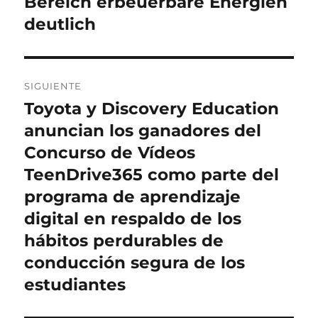
Bereich erbeuerbare Energien
deutlich
SIGUIENTE
Toyota y Discovery Education
Entrada
siguiente:
anuncian los ganadores del
Concurso de Vídeos
TeenDrive365 como parte del
programa de aprendizaje
digital en respaldo de los
hábitos perdurables de
conducción segura de los
estudiantes