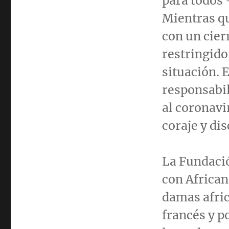
para todos
Mientras qu
con un cie
restringido
situación. 
responsabil
al coronavi
coraje y dis
La Fundaci
con African
damas afric
francés y p