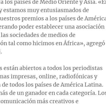
a los países de
Medio Oriente
y
Asia
. «E
hoy estamos muy entusiasmados de
uestros premios a los países de Améric
erando poder establecer una asociación
 las sociedades de medios de
ón tal como hicimos en África», agregó
j
.
 están abiertos a todos los periodistas
mas impresas, online, radiofónicas y
de todos los países de América Latina.
más de un ganador en cada categoría. Lo
comunicación más creativos e