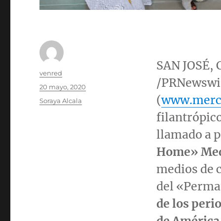
SAN JOSÉ,
Autor
venred
/PRNewswi
Publicado
20 mayo, 2020
el
(
www.merc
Categorías
Soraya Alcala
filantrópi
llamado a p
Home» Med
medios de c
del «Perma
de los peri
de América