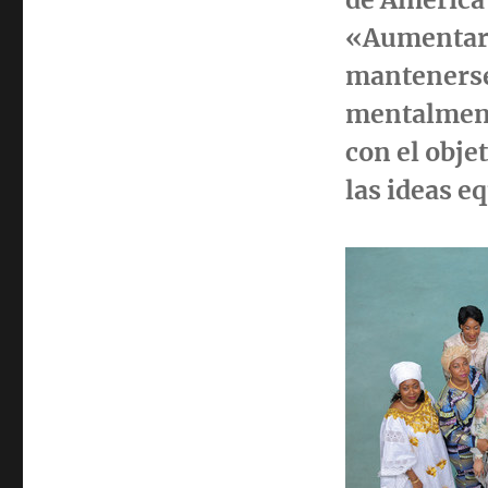
«Aumentar 
mantenerse 
mentalmente
con el obje
las ideas e