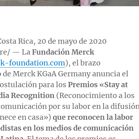
Costa Rica
, 20 de mayo de 2020
re/ — La
Fundación Merck
k-foundation.com
), el brazo
co de Merck KGaA Germany anuncia el
ostulación para los
Premios «Stay at
ia Recognition
(Reconocimiento a los
omunicación por su labor en la difusió
nece en casa»)
que reconocen la labor
odistas en los medios de comunicación
 Latina
. El tema de los premios es