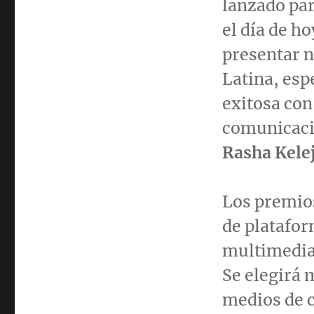
lanzado par
el día de 
presentar n
Latina, esp
exitosa con
comunicaci
Rasha Kele
Los premios
de platafor
multimedia 
Se elegirá 
medios de 