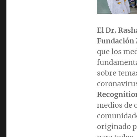
El Dr. Rasha
Fundación
que los me
fundamenta
sobre temas
coronaviru
Recognitio
medios de c
comunidade
originado p