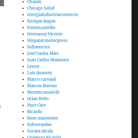
Chayan
Chicago Salud
energiaindustriacomercio
Enrique kogan
Fusion4media
Geovanny Vicente
Hispanicmotorpress
Influencers
José Carlos Mier
Juan Carlos Maimone
Lenny
Luis jimenez
Marco carvajal
Marcos Bureau
Mestiza musicllc
Orian Brito
n
Puro Cine
Ricardo
Rose marynews
Sobreruedas
Soraya Alcala
Universo Ricardo