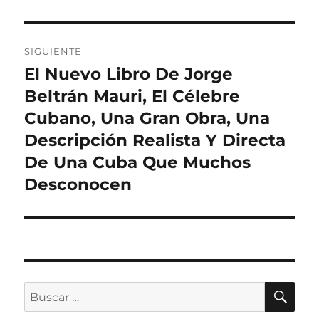
SIGUIENTE
El Nuevo Libro De Jorge
Entrada
siguiente:
Beltrán Mauri, El Célebre
Cubano, Una Gran Obra, Una
Descripción Realista Y Directa
De Una Cuba Que Muchos
Desconocen
BU
Buscar
por: