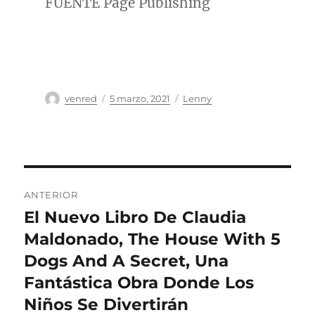
FUENTE Page Publishing
Autor
Publicado
Categorías
venred
5 marzo, 2021
Lenny
el
Navegación
ANTERIOR
de
El Nuevo Libro De Claudia
Entrada
anterior:
Maldonado, The House With 5
entradas
Dogs And A Secret, Una
Fantástica Obra Donde Los
Niños Se Divertirán