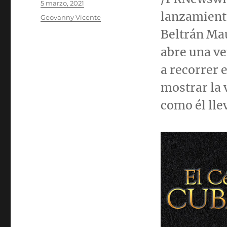
Publicado
5 marzo, 2021
el
lanzamiento
Categorías
Geovanny Vicente
Beltrán
Mau
abre una ve
a recorrer 
mostrar la 
como él llev