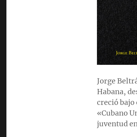
Jorge Beltr
Habana, des
creció bajo
«Cubano Uni
juventud e