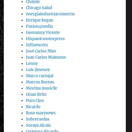
Chayan
Chicago Salud
energiaindustriacomercio
Enrique kogan
Fusion4media
Geovanny Vicente
Hispanicmotorpress
Influencers
José Carlos Mier
Juan Carlos Maimone
Lenny
Luis jimenez
Marco carvajal
Marcos Bureau
Mestiza musicllc
Orian Brito
Puro Cine
Ricardo
Rose marynews
Sobreruedas
Soraya Alcala
Universo Ricardo